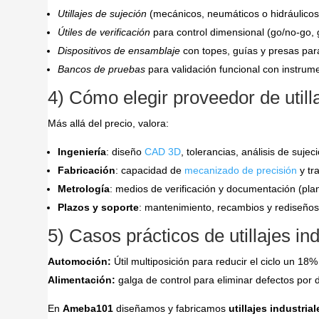
Utillajes de sujeción
(mecánicos, neumáticos o hidráulicos)
Útiles de verificación
para control dimensional (go/no-go, g
Dispositivos de ensamblaje
con topes, guías y presas para
Bancos de pruebas
para validación funcional con instrum
4) Cómo elegir proveedor de utilla
Más allá del precio, valora:
Ingeniería
: diseño
CAD 3D
, tolerancias, análisis de sujec
Fabricación
: capacidad de
mecanizado de precisión
y tr
Metrología
: medios de verificación y documentación (plano
Plazos y soporte
: mantenimiento, recambios y rediseños
5) Casos prácticos de utillajes in
Automoción:
Útil multiposición para reducir el ciclo un 1
Alimentación:
galga de control para eliminar defectos por 
En
Ameba101
diseñamos y fabricamos
utillajes industria