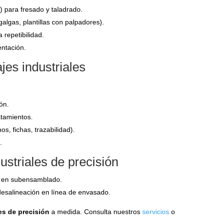
 para fresado y taladrado.
algas, plantillas con palpadores).
 repetibilidad.
entación.
jes industriales
ión.
atamientos.
s, fichas, trazabilidad).
.
dustriales de precisión
8% en subensamblado.
desalineación en línea de envasado.
les de precisión
a medida. Consulta nuestros
servicios
o