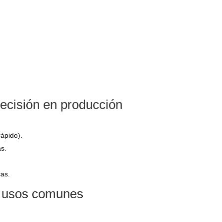
precisión en producción
ápido).
as.
cas.
s y usos comunes